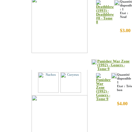
Quantit
disponib
: 1
Etat :
Neuf
$3.00
Punisher War Zone
Partenaires
(1992) - Goners -
Tome 9
Quantité
disponible 
1
Etat : Très
bon
$4.00