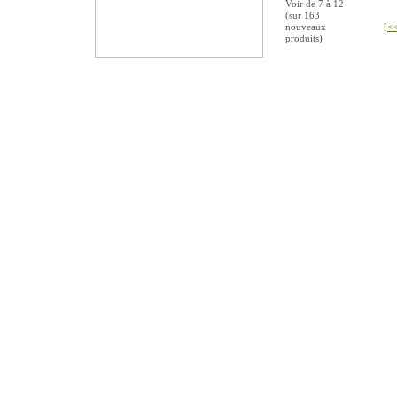
Voir de
7
à
12
(sur
163
nouveaux
[<<
produits)