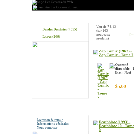
Produits
Nouveaux produits
Voir de
7
à
12
Bandes Dessinées
(7555)
(sur
163
nouveaux
[<<
Livres
(206)
produits)
Zap Comix (1967) -
Zap Comix - Tome 7
Quantité
disponible : 
Etat : Neuf
$5.00
Information
Livraison & retour
Deathblow (1993) -
Informations générales
Deathblow #0 - Tom
Nous contacter
0