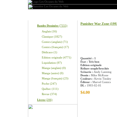
Produits
Information sur le pro
Punisher War Zone (1992)
Bandes Dessinées
(7555)
Anglais (16)
Classique (1827)
Comics (anglais) (71)
Comics (français) (17)
Dédicace (1)
Edition originale (4771)
Quantité : 1
État : Très bon
Liquidation (97)
Edition originale
Manga (anglais) (0)
Reliure souple/brochée
Scénario :
Andy Lanning
Manga (autre) (0)
Dessin :
Mike McKone
Manga (français) (23)
Couleurs :
Kevin Tinsley
Éditeur :
Marvel Comics
Poche (247)
DL :
1993-02-01
Québec (111)
$4.00
Revue (374)
Livres
(206)