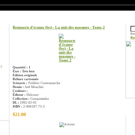
Information sur le produit
Rech
Remparts d'écume (les) - La nuit des masques - Tome 2
Rec
Re
1)
Quantité : 1
État : Très bon
Edition originale
Reliure cartonnée
Scénario :
Frédéric Contremarche
Dessin :
Joël Mouclier
Couleurs :
Éditeur :
Delcourt
Collection :
Conquistador
DL :
1992-02-01
ISBN :
2-906187-75-5
Prom
$21.00