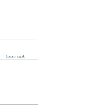
gues
francais
english
/