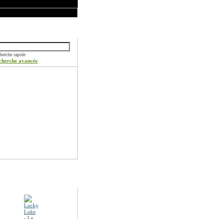
ercher
herche rapide
cherche avancée
otions