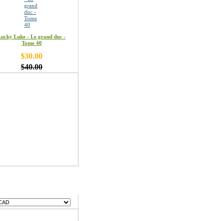
Lucky Luke - Le grand duc -
Tome 40
$30.00
$40.00
ses