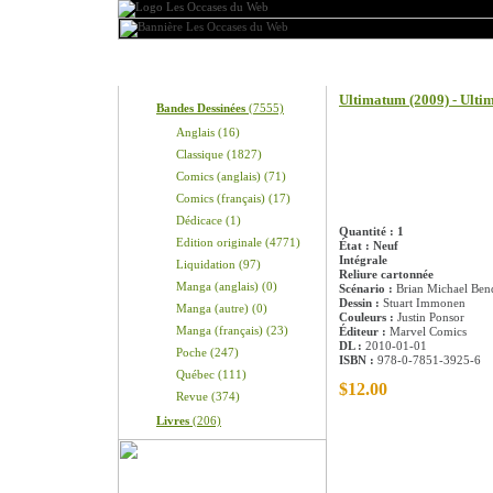
Produits
Information sur le pro
Ultimatum (2009) - Ult
Bandes Dessinées
(7555)
Anglais (16)
Classique (1827)
Comics (anglais) (71)
Comics (français) (17)
Dédicace (1)
Quantité : 1
Edition originale (4771)
État : Neuf
Intégrale
Liquidation (97)
Reliure cartonnée
Manga (anglais) (0)
Scénario :
Brian Michael Ben
Dessin :
Stuart Immonen
Manga (autre) (0)
Couleurs :
Justin Ponsor
Manga (français) (23)
Éditeur :
Marvel Comics
DL :
2010-01-01
Poche (247)
ISBN :
978-0-7851-3925-6
Québec (111)
$12.00
Revue (374)
Livres
(206)