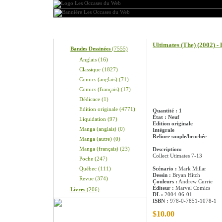
Produits
Information sur le pro
Ultimates (The) (2002) 
Bandes Dessinées
(7555)
Anglais (16)
Classique (1827)
Comics (anglais) (71)
Comics (français) (17)
Dédicace (1)
Edition originale (4771)
Quantité : 1
État : Neuf
Liquidation (97)
Edition originale
Manga (anglais) (0)
Intégrale
Reliure souple/brochée
Manga (autre) (0)
Manga (français) (23)
Description:
Collect Utimates 7-13
Poche (247)
Québec (111)
Scénario :
Mark Millar
Dessin :
Bryan Hitch
Revue (374)
Couleurs :
Andrew Currie
Éditeur :
Marvel Comics
Livres
(206)
DL :
2004-06-01
ISBN :
978-0-7851-1078-1
$10.00