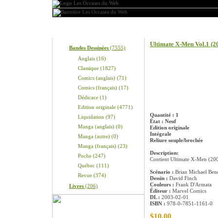
Produits
Information sur le pro
Ultimate X-Men Vol.1 (2
Bandes Dessinées
(7555)
Anglais (16)
Classique (1827)
Comics (anglais) (71)
Comics (français) (17)
Dédicace (1)
Edition originale (4771)
Quantité : 1
Liquidation (97)
État : Neuf
Manga (anglais) (0)
Edition originale
Intégrale
Manga (autre) (0)
Reliure souple/brochée
Manga (français) (23)
Description:
Poche (247)
Contient Ultimate X-Men (20
Québec (111)
Scénario :
Brian Michael Ben
Revue (374)
Dessin :
David Finch
Couleurs :
Frank D'Armata
Livres
(206)
Éditeur :
Marvel Comics
DL :
2003-02-01
ISBN :
978-0-7851-1161-0
$10.00