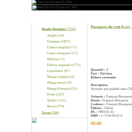
Produits
Information sur le pro
Passagers du vent (Les) - 
Bandes Dessinées
(7555)
Anglais (16)
Classique (1827)
Comics (anglais) (71)
Comics (français) (17)
Dédicace (1)
Edition originale (4771)
Quantité : 2
Liquidation (97)
État : Très bon
Manga (anglais) (0)
Reliure cartonnée
Manga (autre) (0)
Description:
Manga (français) (23)
Aventure pré-publiée dans C
Poche (247)
Scénario :
François Bourgeon
Québec (111)
Dessin :
François Bourgeon
Couleurs :
François Bourgeo
Revue (374)
Éditeur :
Glénat
DL :
1984-02-01
Livres
(206)
ISBN :
2-7234-0132-4
$9.00