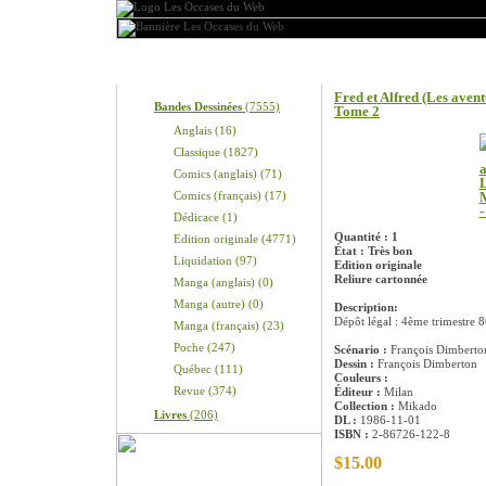
Produits
Information sur le pro
Fred et Alfred (Les aven
Bandes Dessinées
(7555)
Tome 2
Anglais (16)
Classique (1827)
Comics (anglais) (71)
Comics (français) (17)
Dédicace (1)
Quantité : 1
Edition originale (4771)
État : Très bon
Liquidation (97)
Edition originale
Reliure cartonnée
Manga (anglais) (0)
Manga (autre) (0)
Description:
Dépôt légal : 4ème trimestre 8
Manga (français) (23)
Poche (247)
Scénario :
François Dimberto
Dessin :
François Dimberton
Québec (111)
Couleurs :
Revue (374)
Éditeur :
Milan
Collection :
Mikado
Livres
(206)
DL :
1986-11-01
ISBN :
2-86726-122-8
$15.00