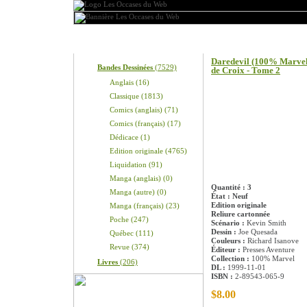
Produits
Information sur le pro
Daredevil (100% Marvel 
Bandes Dessinées
(7529)
de Croix - Tome 2
Anglais (16)
Classique (1813)
Comics (anglais) (71)
Comics (français) (17)
Dédicace (1)
Edition originale (4765)
Liquidation (91)
Manga (anglais) (0)
Quantité : 3
Manga (autre) (0)
État : Neuf
Edition originale
Manga (français) (23)
Reliure cartonnée
Poche (247)
Scénario :
Kevin Smith
Dessin :
Joe Quesada
Québec (111)
Couleurs :
Richard Isanove
Revue (374)
Éditeur :
Presses Aventure
Collection :
100% Marvel
Livres
(206)
DL :
1999-11-01
ISBN :
2-89543-065-9
$8.00