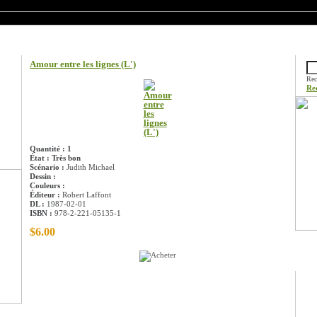
Information sur le produit
Rech
Amour entre les lignes (L')
Rec
Re
Quantité : 1
État : Très bon
Scénario :
Judith Michael
Dessin :
Couleurs :
Éditeur :
Robert Laffont
DL :
1987-02-01
ISBN :
978-2-221-05135-1
$6.00
Prom