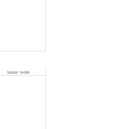
gues
francais
english
/