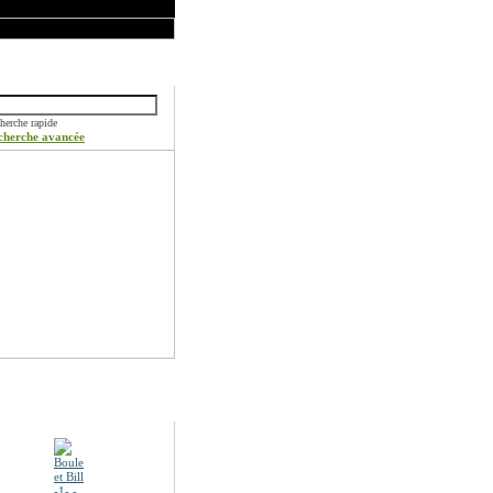
ercher
herche rapide
cherche avancée
otions