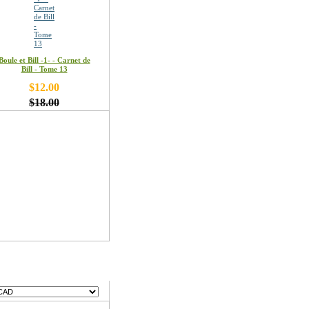
Boule et Bill -1- - Carnet de
Bill - Tome 13
$12.00
$18.00
ses