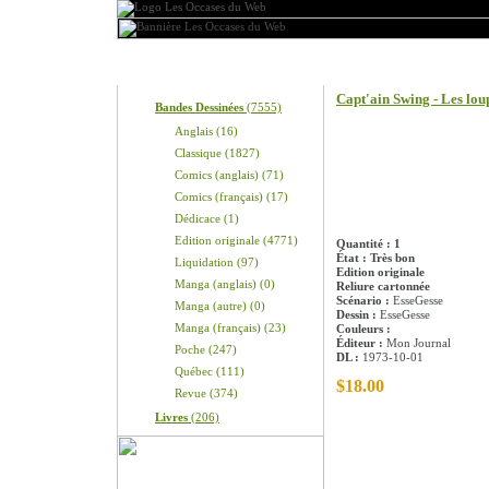
Produits
Information sur le pro
Capt'ain Swing - Les lou
Bandes Dessinées
(7555)
Anglais (16)
Classique (1827)
Comics (anglais) (71)
Comics (français) (17)
Dédicace (1)
Edition originale (4771)
Quantité : 1
État : Très bon
Liquidation (97)
Edition originale
Manga (anglais) (0)
Reliure cartonnée
Scénario :
EsseGesse
Manga (autre) (0)
Dessin :
EsseGesse
Manga (français) (23)
Couleurs :
Éditeur :
Mon Journal
Poche (247)
DL :
1973-10-01
Québec (111)
$18.00
Revue (374)
Livres
(206)
Les clients qui ont 