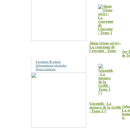
Akim (2ème série) -
La couronne de
l'éternité - Tome
Information
Joe F
de J
Livraison & retour
Informations générales
Nous contacter
Gigantik - La
Johan
menace de la Griffe
La g
- Tome 1 ('
font
(e