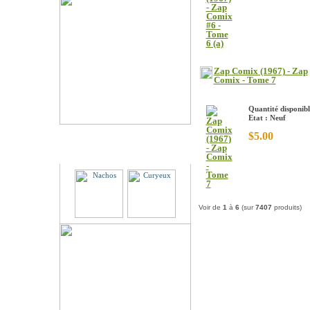
Zap Comix (1967) - Zap
Comix - Tome 7
Quantité disponibl
Etat : Neuf
$5.00
Partenaires
Voir de
1
à
6
(sur
7407
produits)