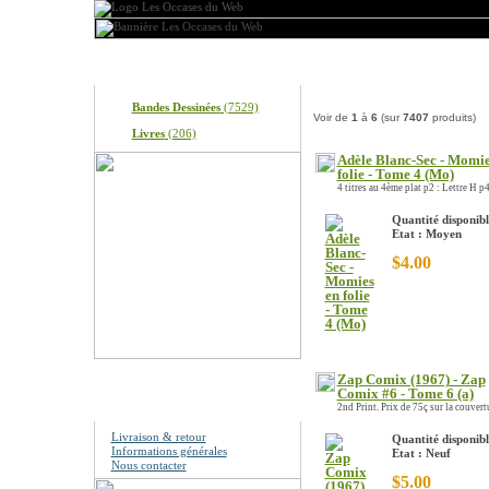
Produits
Nos produits
Bandes Dessinées
(7529)
Voir de
1
à
6
(sur
7407
produits)
Livres
(206)
Adèle Blanc-Sec - Momie
folie - Tome 4 (Mo)
4 titres au 4ème plat p2 : Lettre H p4
Quantité disponibl
Etat : Moyen
$4.00
Zap Comix (1967) - Zap
Comix #6 - Tome 6 (a)
Information
2nd Print. Prix de 75ç sur la couvertur
Livraison & retour
Quantité disponibl
Informations générales
Etat : Neuf
Nous contacter
$5.00