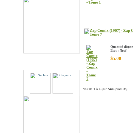
Zap Comix (1967) - Zap 
Tome 7
Quantité dispon
Etat : Neuf
$5.00
Partenaires
Voir de
1
à
6
(sur
7433
produits)