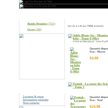
Produits
Nos produits
Bandes Dessinées
(7555)
Voir de
1
à
6
(sur
7433
produits)
Livres
(206)
Adèle Blanc-Sec - Momies
folie - Tome 4 (Mo)
4 titres au 4ème plat p2 : Lettre H p48.
Quantité dispon
Etat : Moyen
$4.00
Zentak - La passe des Arg
- Tome 1
Information
Livraison & retour
Quantité dispon
Informations générales
Etat : Neuf
Nous contacter
$24.00