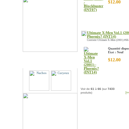
$12.00
Ultimate X-Men Vol.1 (200
Phoenix? (INT14)
Contient Ultimate X-Men (2001) #66-7
Quantité dispon
Etat : Neuf
$12.00
Partenaires
Voir de
61
à
66
(sur
7433
[<
produits)