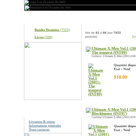
Produits
Nos produits
Bandes Dessinées
(7555)
Voir de
61
à
66
(sur
7433
[<
produits)
Livres
(206)
Ultimate X-Men Vol.1 (200
The tempest (INT09)
Collects: Ultimate X-Men (2001) #46 
Quantité dispon
Etat : Neuf
$10.00
Ultimate X-Men Vol.1 (200
Information
Blockbuster (INT07)
Contient Ultimate X-Men (2001) #34-
Livraison & retour
Informations générales
Quantité dispon
Nous contacter
Etat : Neuf