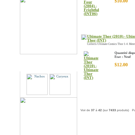
$10.00
Ultimate Thor (2010) - Ulti
Thor (INT)
Collects Ultimate Comics Thor 1-4. Menti
Quantité dispo
Etat : Neuf
$12.00
Partenaires
Voir de
37
à
42
(sur
7433
produits)
P