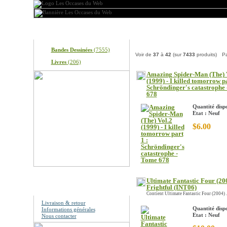
Produits
Nos produits
Bandes Dessinées
(7555)
Voir de
37
à
42
(sur
7433
produits)
P
Livres
(206)
Amazing Spider-Man (The) 
(1999) - I killed tomorrow pa
Schröndinger's catastrophe
678
Quantité dispo
Etat : Neuf
$6.00
Ultimate Fantastic Four (200
Information
Frightful (INT06)
Contient Ultimate Fantastic Four (2004) ..
Livraison & retour
Quantité dispo
Informations générales
Etat : Neuf
Nous contacter