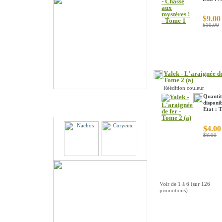
$9.00
$10.00
Yalek - L'araignée de
Tome 2 (a)
Réédition couleur
Quantit
disponib
Partenaires
Etat : 
$4.00
$8.00
Voir de
1
à
6
(sur
126
promotions)