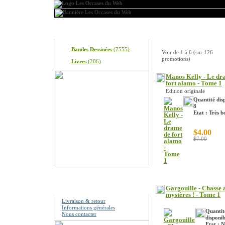
Produits
Achetez-les tant qu'ils
Bandes Dessinées
(7555)
Voir de
1
à
6
(sur
126
promotions)
Livres
(206)
Manos Kelly - Le dr
fort alamo - Tome 1
Edition originale
Quantité disp
8
Etat : Très b
$4.00
$7.00
Information
Gargouille - Chasse 
mystères ! - Tome 1
Livraison & retour
Informations générales
Quantit
Nous contacter
disponib
Etat : 