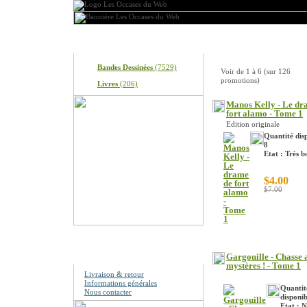
Produits
Achetez-les tant qu'ils
Bandes Dessinées
(7529)
Voir de
1
à
6
(sur
126
promotions)
Livres
(206)
Manos Kelly - Le dr
fort alamo - Tome 1
Edition originale
Quantité disp
8
Etat : Très b
$4.00
$7.00
Information
Gargouille - Chasse 
mystères ! - Tome 1
Livraison & retour
Informations générales
Quantit
Nous contacter
disponib
Etat : 