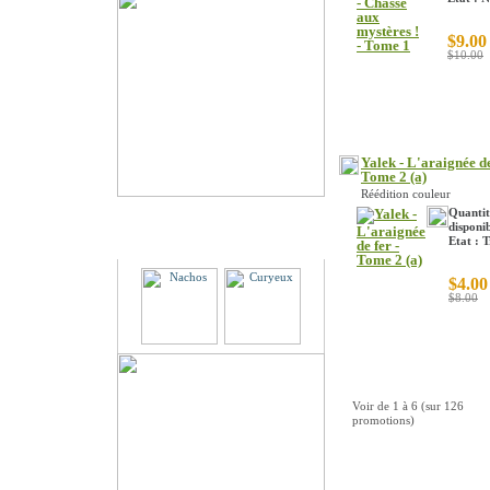
$9.00
$10.00
Yalek - L'araignée de
Tome 2 (a)
Réédition couleur
Quantit
disponib
Partenaires
Etat : 
$4.00
$8.00
Voir de
1
à
6
(sur
126
promotions)