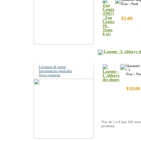
Etat : Neuf
$5.00
Lagune - L'abbaye d
Information
Quantité 
Livraison & retour
: 1
Informations générales
Etat : Ne
Nous contacter
$10.00
Voir de
1
à
6
(sur
162
nou
produits)