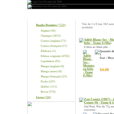
Produits
Nouveaux produits
Voir de
1
à
6
(sur
162
nou
Bandes Dessinées
(7529)
produits)
Anglais (16)
Classique (1813)
Adèle Blanc-Sec - M
Comics (anglais) (71)
folie - Tome 4 (Mo)
Comics (français) (17)
4 titres au 4ème plat ...
Dédicace (1)
Quantité di
1
Edition originale (4765)
Etat : Moy
Liquidation (91)
Manga (anglais) (0)
$4.00
Manga (autre) (0)
Manga (français) (23)
Poche (247)
Québec (111)
Revue (374)
Livres
(206)
Zap Comix (1967) - 
Comix #6 - Tome 6 (
2nd Print. Prix de 75ç sur
couvertur...
Quantité disp