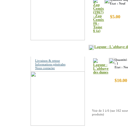
Etat : Neuf
$5.00
Lagune - L'abbaye d
Information
Quantité 
Livraison & retour
: 1
Informations générales
Etat : Ne
Nous contacter
$10.00
Voir de
1
à
6
(sur
162
nou
produits)