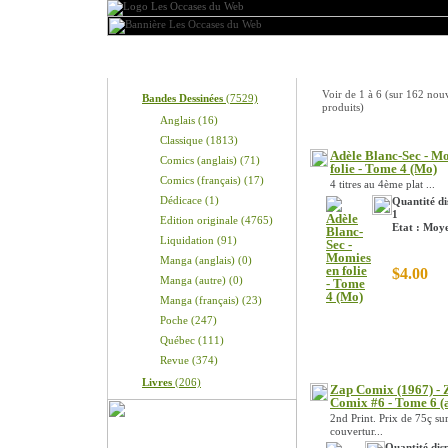
Produits
Nouveaux produits
Voir de
1
à
6
(sur
162
nou
Bandes Dessinées
(7529)
produits)
Anglais (16)
Classique (1813)
Adèle Blanc-Sec - M
Comics (anglais) (71)
folie - Tome 4 (Mo)
Comics (français) (17)
4 titres au 4ème plat ...
Dédicace (1)
Quantité di
1
Edition originale (4765)
Etat : Moy
Liquidation (91)
Manga (anglais) (0)
$4.00
Manga (autre) (0)
Manga (français) (23)
Poche (247)
Québec (111)
Revue (374)
Livres
(206)
Zap Comix (1967) - 
Comix #6 - Tome 6 (
2nd Print. Prix de 75ç sur
couvertur...
Quantité disp