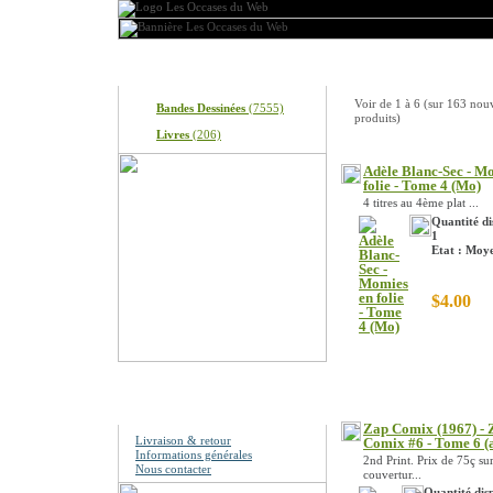
Produits
Nouveaux produits
Voir de
1
à
6
(sur
163
nou
Bandes Dessinées
(7555)
produits)
Livres
(206)
Adèle Blanc-Sec - M
folie - Tome 4 (Mo)
4 titres au 4ème plat ...
Quantité di
1
Etat : Moy
$4.00
Information
Zap Comix (1967) - 
Livraison & retour
Comix #6 - Tome 6 (
Informations générales
2nd Print. Prix de 75ç sur
Nous contacter
couvertur...
Quantité disp