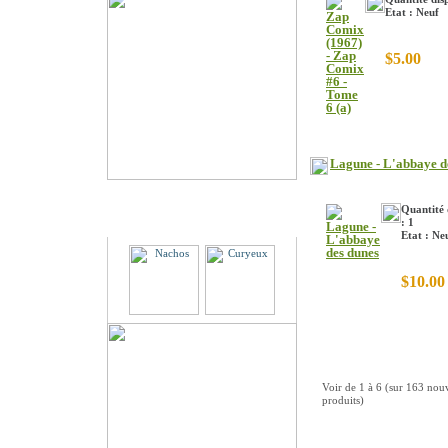
Etat : Neuf
$5.00
Lagune - L'abbaye d
Quantité 
Partenaires
: 1
Etat : Ne
$10.00
Voir de
1
à
6
(sur
163
nou
produits)