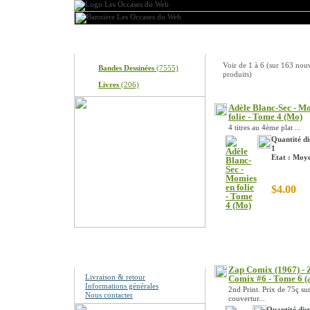
Produits
Nouveaux produits
Voir de
1
à
6
(sur
163
nou
Bandes Dessinées
(7555)
produits)
Livres
(206)
Adèle Blanc-Sec - M
folie - Tome 4 (Mo)
4 titres au 4ème plat ...
Quantité di
1
Etat : Moy
$4.00
Information
Zap Comix (1967) - 
Livraison & retour
Comix #6 - Tome 6 (
Informations générales
2nd Print. Prix de 75ç sur
Nous contacter
couvertur...
Quantité disp