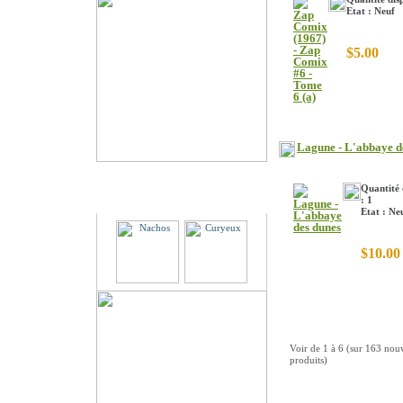
Etat : Neuf
$5.00
Lagune - L'abbaye d
Quantité 
Partenaires
: 1
Etat : Ne
$10.00
Voir de
1
à
6
(sur
163
nou
produits)