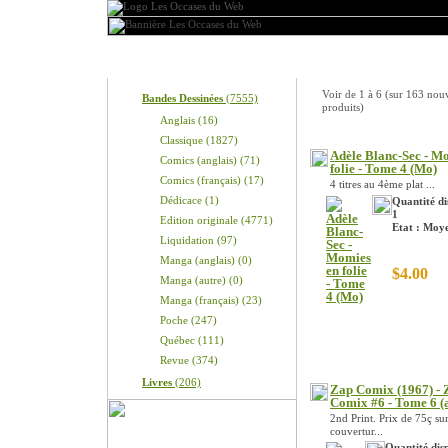
Produits
Nouveaux produits
Voir de
1
à
6
(sur
163
nou
Bandes Dessinées
(7555)
produits)
Anglais (16)
Classique (1827)
Adèle Blanc-Sec - M
Comics (anglais) (71)
folie - Tome 4 (Mo)
Comics (français) (17)
4 titres au 4ème plat ...
Dédicace (1)
Quantité di
1
Edition originale (4771)
Etat : Moy
Liquidation (97)
Manga (anglais) (0)
$4.00
Manga (autre) (0)
Manga (français) (23)
Poche (247)
Québec (111)
Revue (374)
Livres
(206)
Zap Comix (1967) - 
Comix #6 - Tome 6 (
2nd Print. Prix de 75ç sur
couvertur...
Quantité disp