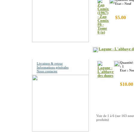
Etat : Neuf
$5.00
Lagune - L'abbaye d
Information
Quantité 
Livraison & retour
: 1
Informations générales
Etat : Ne
Nous contacter
$10.00
Voir de
1
à
6
(sur
163
nou
produits)