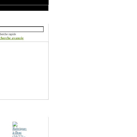
ercher
herche rapide
cherche avancée
otions