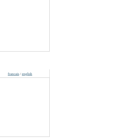
gues
francais
english
/