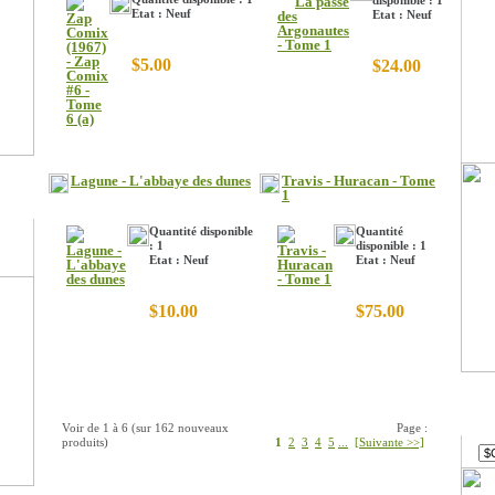
disponible : 1
Etat : Neuf
Etat : Neuf
$5.00
$24.00
Lagune - L'abbaye des dunes
Travis - Huracan - Tome
1
Quantité disponible
Quantité
: 1
disponible : 1
Etat : Neuf
Etat : Neuf
$10.00
$75.00
Devi
Voir de
1
à
6
(sur
162
nouveaux
Page :
produits)
1
2
3
4
5
...
[Suivante >>]