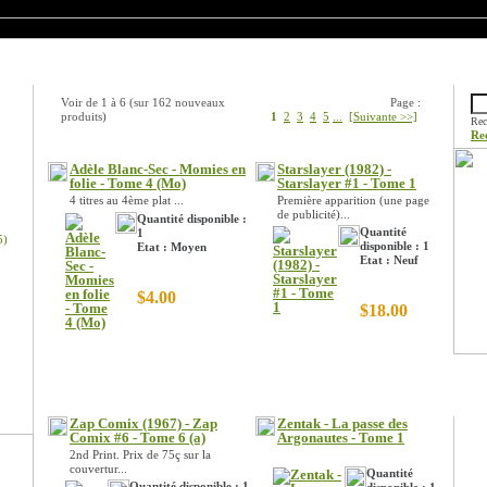
Nouveaux produits
Rech
Voir de
1
à
6
(sur
162
nouveaux
Page :
produits)
1
2
3
4
5
...
[Suivante >>]
Rec
Re
Adèle Blanc-Sec - Momies en
Starslayer (1982) -
folie - Tome 4 (Mo)
Starslayer #1 - Tome 1
4 titres au 4ème plat ...
Première apparition (une page
de publicité)...
Quantité disponible :
Quantité
1
5)
disponible : 1
Etat : Moyen
Etat : Neuf
$4.00
$18.00
Prom
Zap Comix (1967) - Zap
Zentak - La passe des
Comix #6 - Tome 6 (a)
Argonautes - Tome 1
2nd Print. Prix de 75ç sur la
couvertur...
Quantité
Quantité disponible : 1