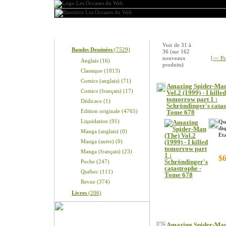
Produits
Nouveaux produits
Voir de
31
à
Bandes Dessinées
(7529)
36
(sur
162
nouveaux
[<< Pr
Anglais (16)
produits)
Classique (1813)
Comics (anglais) (71)
Amazing Spider-Man
Comics (français) (17)
Vol.2 (1999) - I killed
tomorrow part 1 :
Dédicace (1)
Schröndinger's catas
Edition originale (4765)
Tome 678
Liquidation (91)
Qu
dis
Manga (anglais) (0)
Eta
Manga (autre) (0)
Manga (français) (23)
$6
Poche (247)
Québec (111)
Revue (374)
Livres
(206)
Amazing Spider-Man