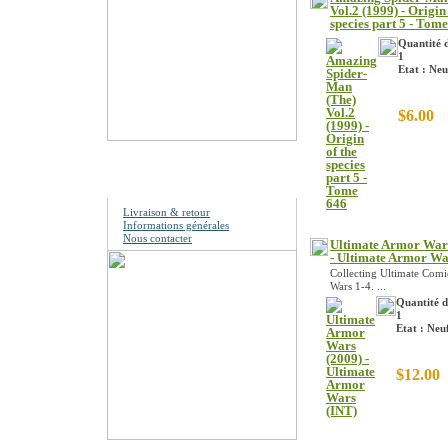
Vol.2 (1999) - Origin 
species part 5 - Tom
Quantité d
1
Etat : Neu
$6.00
Information
Livraison & retour
Informations générales
Nous contacter
Ultimate Armor War
- Ultimate Armor Wa
Collecting Ultimate Com
Wars 1-4. ...
Quantité d
1
Etat : Neu
$12.00