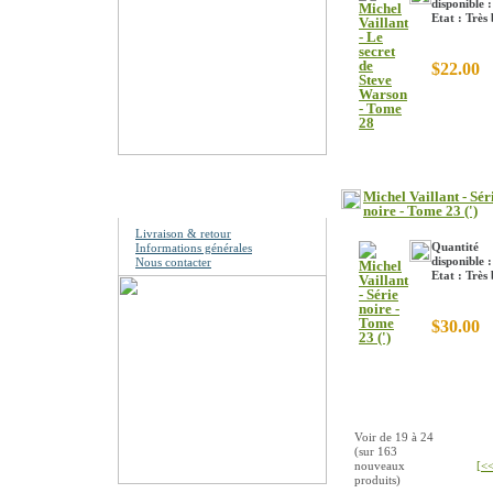
disponible :
Etat : Très
$22.00
Information
Michel Vaillant - Sér
noire - Tome 23 (')
Livraison & retour
Quantité
Informations générales
disponible :
Nous contacter
Etat : Très
$30.00
Voir de
19
à
24
(sur
163
nouveaux
[<<
produits)