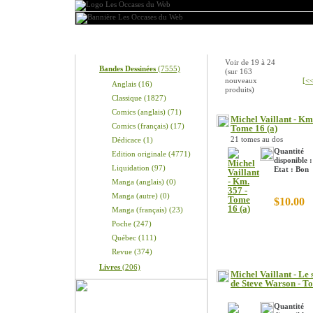
Produits
Nouveaux produits
Voir de
19
à
24
Bandes Dessinées
(7555)
(sur
163
nouveaux
[<<
Anglais (16)
produits)
Classique (1827)
Comics (anglais) (71)
Michel Vaillant - Km
Comics (français) (17)
Tome 16 (a)
21 tomes au dos
Dédicace (1)
Quantité
Edition originale (4771)
disponible :
Liquidation (97)
Etat : Bon
Manga (anglais) (0)
Manga (autre) (0)
$10.00
Manga (français) (23)
Poche (247)
Québec (111)
Revue (374)
Livres
(206)
Michel Vaillant - Le 
de Steve Warson - T
Quantité