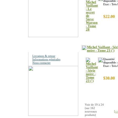
disponible :
Etat : Très
$22.00
Information
Michel Vaillant - Sér
noire - Tome 23 (')
Livraison & retour
Quantité
Informations générales
disponible :
Nous contacter
Etat : Très
$30.00
Voir de
19
à
24
(sur
162
nouveaux
[<<
produits)