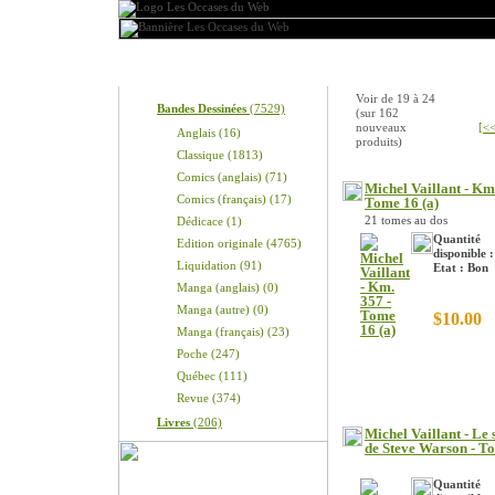
Produits
Nouveaux produits
Voir de
19
à
24
Bandes Dessinées
(7529)
(sur
162
nouveaux
[<<
Anglais (16)
produits)
Classique (1813)
Comics (anglais) (71)
Michel Vaillant - Km
Comics (français) (17)
Tome 16 (a)
21 tomes au dos
Dédicace (1)
Quantité
Edition originale (4765)
disponible :
Liquidation (91)
Etat : Bon
Manga (anglais) (0)
Manga (autre) (0)
$10.00
Manga (français) (23)
Poche (247)
Québec (111)
Revue (374)
Livres
(206)
Michel Vaillant - Le 
de Steve Warson - T
Quantité