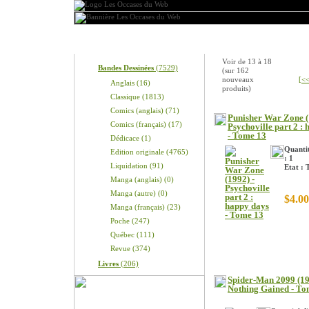
Produits
Nouveaux produits
Voir de
13
à
18
Bandes Dessinées
(7529)
(sur
162
nouveaux
[<<
Anglais (16)
produits)
Classique (1813)
Comics (anglais) (71)
Punisher War Zone (
Comics (français) (17)
Psychoville part 2 :
- Tome 13
Dédicace (1)
Quantit
Edition originale (4765)
: 1
Liquidation (91)
Etat : 
Manga (anglais) (0)
Manga (autre) (0)
$4.00
Manga (français) (23)
Poche (247)
Québec (111)
Revue (374)
Livres
(206)
Spider-Man 2099 (19
Nothing Gained - To