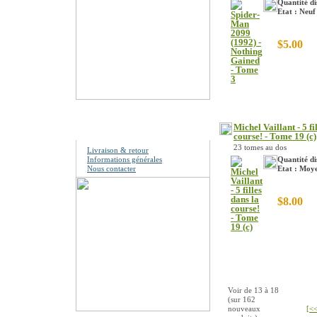
Quantité di
Etat : Neuf
$5.00
Information
Michel Vaillant - 5 fi
course! - Tome 19 (c)
23 tomes au dos
Livraison & retour
Informations générales
Quantité di
Nous contacter
Etat : Moy
$8.00
Voir de
13
à
18
(sur
162
nouveaux
[<<