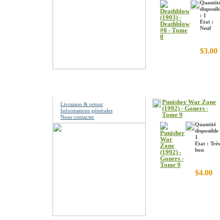
Quantit
disponib
: 1
Etat :
Neuf
$3.00
Information
Punisher War Zone
Livraison & retour
(1992) - Goners -
Informations générales
Tome 9
Nous contacter
Quantité
disponible 
1
Etat : Très
bon
$4.00