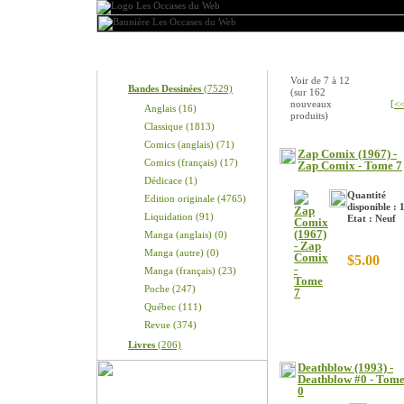
Produits
Nouveaux produits
Voir de
7
à
12
Bandes Dessinées
(7529)
(sur
162
nouveaux
[<<
Anglais (16)
produits)
Classique (1813)
Comics (anglais) (71)
Zap Comix (1967) -
Comics (français) (17)
Zap Comix - Tome 7
Dédicace (1)
Quantité
Edition originale (4765)
disponible : 
Liquidation (91)
Etat : Neuf
Manga (anglais) (0)
Manga (autre) (0)
$5.00
Manga (français) (23)
Poche (247)
Québec (111)
Revue (374)
Livres
(206)
Deathblow (1993) -
Deathblow #0 - Tom
0