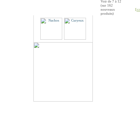
Voir de
7
à
12
(sur
162
Partenaires
nouveaux
[<<
produits)