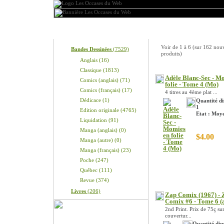
Produits
Nouveaux produits
Voir de
1
à
6
(sur
162
nou
Bandes Dessinées
(7529)
produits)
Anglais (16)
Classique (1813)
Adèle Blanc-Sec - M
Comics (anglais) (71)
folie - Tome 4 (Mo)
Comics (français) (17)
4 titres au 4ème plat ...
Dédicace (1)
Quantité di
1
Edition originale (4765)
Etat : Moy
Liquidation (91)
Manga (anglais) (0)
$4.00
Manga (autre) (0)
Manga (français) (23)
Poche (247)
Québec (111)
Revue (374)
Livres
(206)
Zap Comix (1967) - 
Comix #6 - Tome 6 (
2nd Print. Prix de 75ç sur
couvertur...
Quantité disp