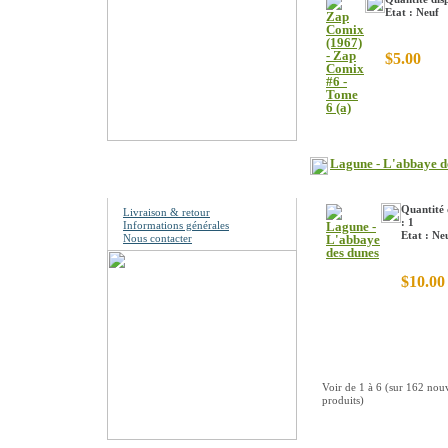
Etat : Neuf
$5.00
Lagune - L'abbaye d
Information
Quantité 
Livraison & retour
: 1
Informations générales
Etat : Ne
Nous contacter
$10.00
Voir de
1
à
6
(sur
162
nou
produits)