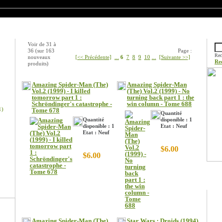
Nouveaux produits
Rech
Voir de
31
à
36
(sur
163
Page :
Rec
nouveaux
[<< Précédente]
...
6
7
8
9
10
...
[Suivante >>]
Re
produits)
Amazing Spider-Man (The)
Amazing Spider-Man
Vol.2 (1999) - I killed
(The) Vol.2 (1999) - No
tomorrow part 1 :
turning back part 1 : the
Schröndinger's catastrophe -
win column - Tome 688
1)
Tome 678
Quantité
Quantité
disponible : 1
disponible : 1
Etat : Neuf
Etat : Neuf
$6.00
$6.00
Prom
Amazing Spider-Man (The)
Star Wars : Droids (1994)