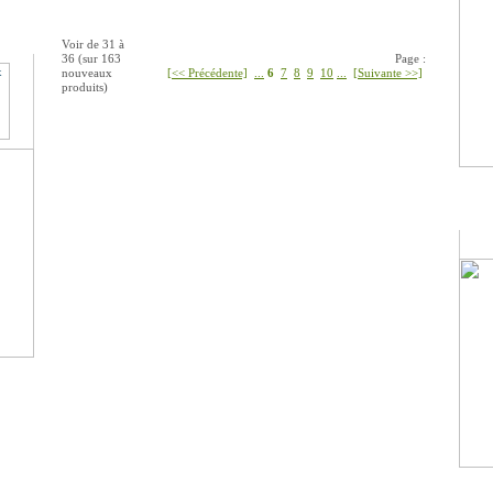
Voir de
31
à
36
(sur
163
Page :
nouveaux
[<< Précédente]
...
6
7
8
9
10
...
[Suivante >>]
produits)
Lan