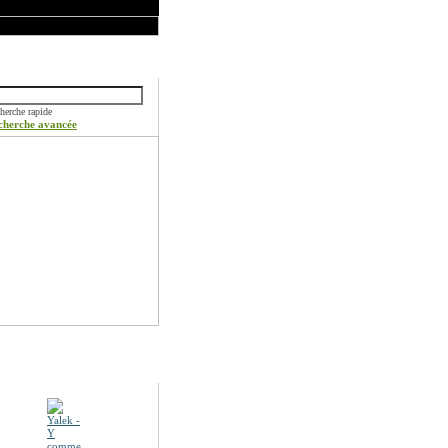
ercher
herche rapide
cherche avancée
otions