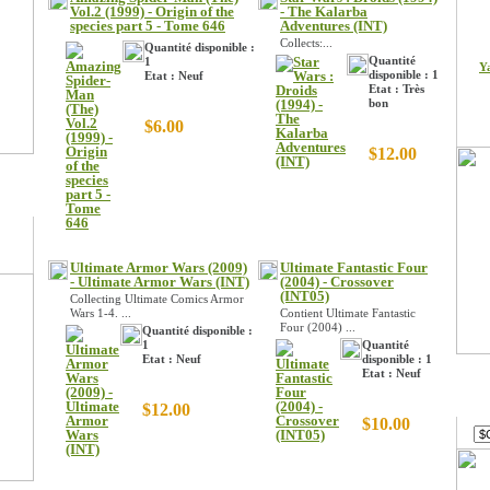
Vol.2 (1999) - Origin of the
- The Kalarba
species part 5 - Tome 646
Adventures (INT)
Collects:...
Quantité disponible :
Quantité
1
Y
disponible : 1
Etat : Neuf
Etat : Très
bon
$6.00
$12.00
Ultimate Armor Wars (2009)
Ultimate Fantastic Four
- Ultimate Armor Wars (INT)
(2004) - Crossover
(INT05)
Collecting Ultimate Comics Armor
Wars 1-4. ...
Contient Ultimate Fantastic
Four (2004) ...
Quantité disponible :
1
Quantité
Etat : Neuf
disponible : 1
Etat : Neuf
Devi
$12.00
$10.00