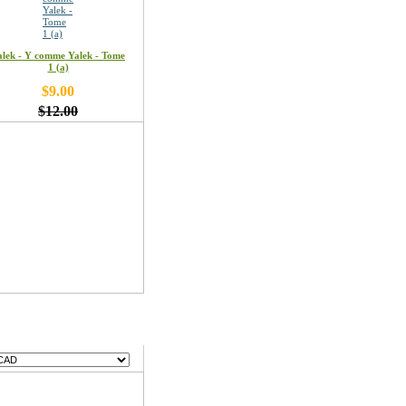
alek - Y comme Yalek - Tome
1 (a)
$9.00
$12.00
ses