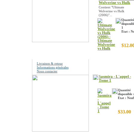
Wolverine vs Hulk
Contient "Ultimate
Wolverine vs Hulk
(2006)"...
Quantit
disponibl
1
Etat : N
$12.0
Information
Livraison & retour
Informations générales
Nous contacter
Sasmira - L'appel -
Tome 1
Quantité
disponible 
Etat : Neuf
$33.00