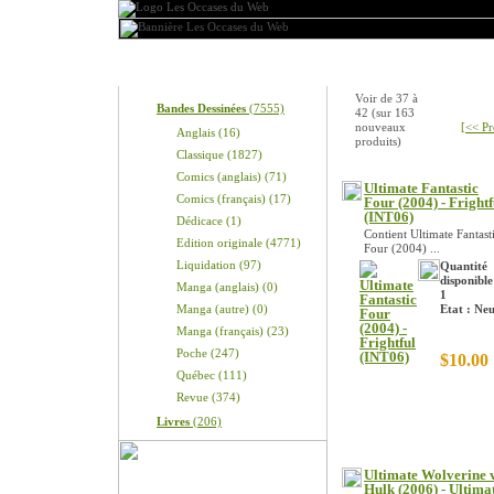
Produits
Nouveaux produits
Voir de
37
à
Bandes Dessinées
(7555)
42
(sur
163
nouveaux
[<< Pr
Anglais (16)
produits)
Classique (1827)
Comics (anglais) (71)
Ultimate Fantastic
Comics (français) (17)
Four (2004) - Frightf
(INT06)
Dédicace (1)
Contient Ultimate Fantast
Edition originale (4771)
Four (2004) ...
Liquidation (97)
Quantité
disponible
Manga (anglais) (0)
1
Manga (autre) (0)
Etat : Ne
Manga (français) (23)
Poche (247)
$10.00
Québec (111)
Revue (374)
Livres
(206)
Ultimate Wolverine 
Hulk (2006) - Ultima