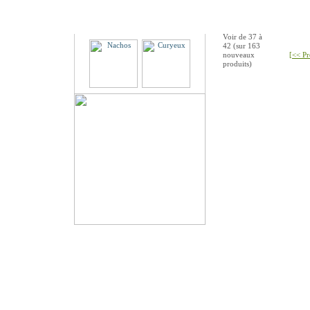
Partenaires
Voir de
37
à
42
(sur
163
nouveaux
[<< Pr
produits)