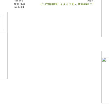
(sur
163
Page :
nouveaux
[<< Précédente]
1
2
3
4
5
...
[Suivante >>]
produits)
Lan