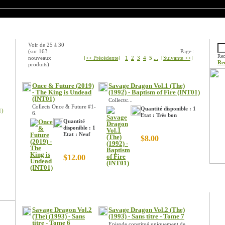
Nouveaux produits
Rech
Voir de
25
à
30
(sur
163
Page :
Rec
nouveaux
[<< Précédente]
1
2
3
4
5
...
[Suivante >>]
Re
produits)
Once & Future (2019)
Savage Dragon Vol.1 (The)
- The King is Undead
(1992) - Baptism of Fire (INT01)
(INT01)
Collects:...
Collects Once & Future #1-
Quantité disponible : 1
1)
6.
Etat : Très bon
Quantité
disponible : 1
Etat : Neuf
$8.00
$12.00
Prom
Savage Dragon Vol.2
Savage Dragon Vol.2 (The)
(The) (1993) - Sans
(1993) - Sans titre - Tome 7
titre - Tome 6
Episode constitué uniquement de