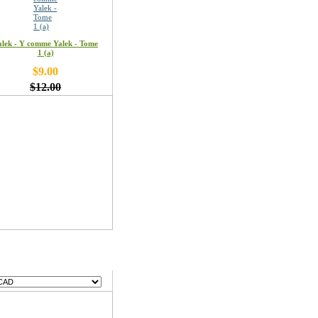
alek - Y comme Yalek - Tome
1 (a)
$9.00
$12.00
ses