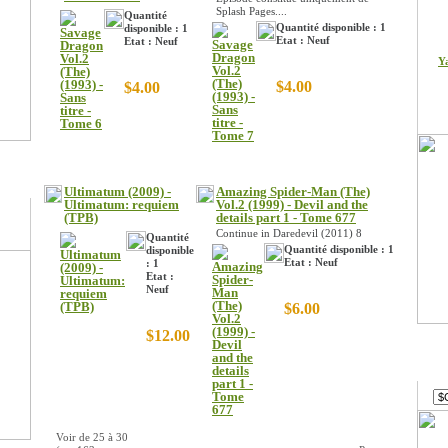
Splash Pages....
Quantité
Quantité disponible : 1
disponible : 1
Etat : Neuf
Etat : Neuf
Y
$4.00
$4.00
Ultimatum (2009) -
Amazing Spider-Man (The)
Ultimatum: requiem
Vol.2 (1999) - Devil and the
(TPB)
details part 1 - Tome 677
Continue in Daredevil (2011) 8
Quantité
Quantité disponible : 1
disponible
Etat : Neuf
: 1
Etat :
Neuf
$6.00
$12.00
Devi
Voir de
25
à
30