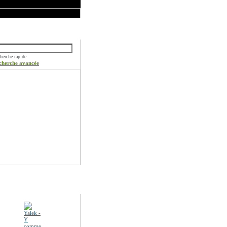
ercher
herche rapide
cherche avancée
otions