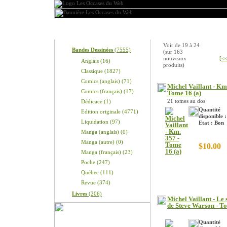
Produits
Nouveaux produits
Voir de
19
à
24
Bandes Dessinées
(7555)
(sur
163
nouveaux
[<<
Anglais (16)
produits)
Classique (1827)
Comics (anglais) (71)
Michel Vaillant - Km
Comics (français) (17)
Tome 16 (a)
21 tomes au dos
Dédicace (1)
Quantité
Edition originale (4771)
disponible :
Liquidation (97)
Etat : Bon
Manga (anglais) (0)
Manga (autre) (0)
$10.00
Manga (français) (23)
Poche (247)
Québec (111)
Revue (374)
Livres
(206)
Michel Vaillant - Le 
de Steve Warson - T
Quantité