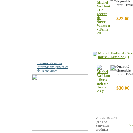
disponible :
Etat : Très
$22.00
Information
Michel Vaillant - Sér
noire - Tome 23 (')
Livraison & retour
Quantité
Informations générales
disponible :
Nous contacter
Etat : Très
$30.00
Voir de
19
à
24
(sur
163
nouveaux
[<<
produits)