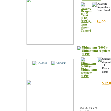
Quantité
disponible :
Etat : Neuf
$4.00
Ultimatum (2009) -
Ultimatum: requiem
Partenaires
(TPB)
Quanti
disponi
: 1
Etat :
Neuf
$12.
Voir de
25
à
30