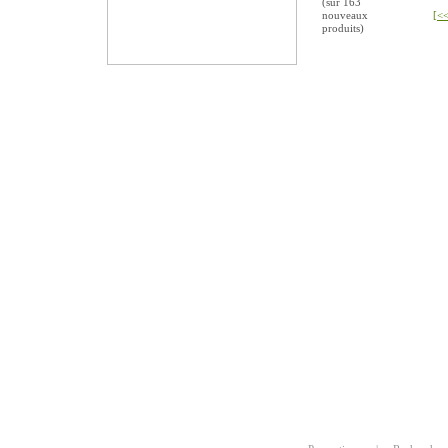
(sur
163
nouveaux
[<<
produits)