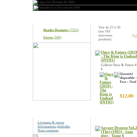
Produits
Nouveaux produits
Voir de
25
à
30
Bandes Dessinées
(7555)
(sur
163
nouveaux
[<<
Livres
(206)
produits)
Once & Future (2019
- The King is Undead
(INT01)
Collects Once & Future #
6.
Quantité
disponible :
Etat : Neuf
$12.00
Information
Livraison & retour
Informations générales
Savage Dragon Vol.
Nous contacter
(The) (1993) - Sans
titre - Tome 6