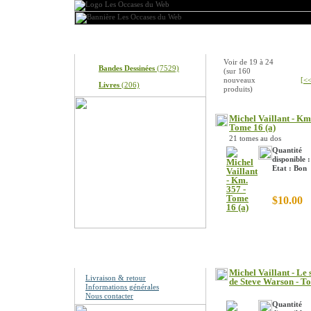
Produits
Nouveaux produits
Voir de
19
à
24
Bandes Dessinées
(7529)
(sur
160
nouveaux
[<<
Livres
(206)
produits)
Michel Vaillant - Km
Tome 16 (a)
21 tomes au dos
Quantité
disponible :
Etat : Bon
$10.00
Information
Michel Vaillant - Le 
Livraison & retour
de Steve Warson - T
Informations générales
Nous contacter
Quantité