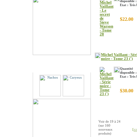
disponible :
Etat : Très
$22.00
Michel Vaillant - Sér
noire - Tome 23 (')
Partenaires
Quantité
disponible :
Etat : Très
$30.00
Voir de
19
à
24
(sur
160
nouveaux
[<<
produits)