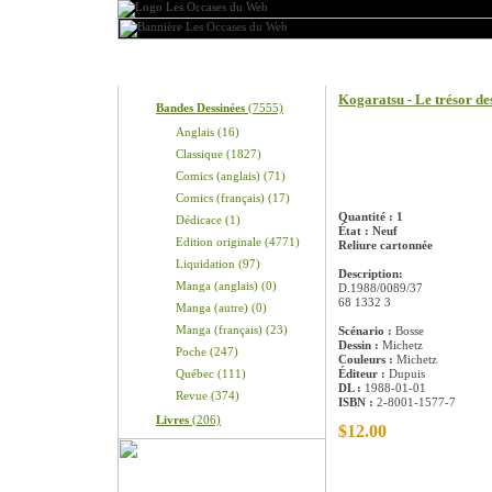
Produits
Information sur le pro
Kogaratsu - Le trésor de
Bandes Dessinées
(7555)
Anglais (16)
Classique (1827)
Comics (anglais) (71)
Comics (français) (17)
Quantité : 1
Dédicace (1)
État : Neuf
Edition originale (4771)
Reliure cartonnée
Liquidation (97)
Description:
Manga (anglais) (0)
D.1988/0089/37
68 1332 3
Manga (autre) (0)
Manga (français) (23)
Scénario :
Bosse
Dessin :
Michetz
Poche (247)
Couleurs :
Michetz
Québec (111)
Éditeur :
Dupuis
DL :
1988-01-01
Revue (374)
ISBN :
2-8001-1577-7
Livres
(206)
$12.00