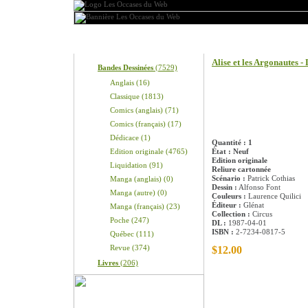
Produits
Information sur le pro
Alise et les Argonautes -
Bandes Dessinées
(7529)
Anglais (16)
Classique (1813)
Comics (anglais) (71)
Comics (français) (17)
Dédicace (1)
Quantité : 1
Edition originale (4765)
État : Neuf
Edition originale
Liquidation (91)
Reliure cartonnée
Scénario :
Patrick Cothias
Manga (anglais) (0)
Dessin :
Alfonso Font
Manga (autre) (0)
Couleurs :
Laurence Quilici
Éditeur :
Glénat
Manga (français) (23)
Collection :
Circus
Poche (247)
DL :
1987-04-01
ISBN :
2-7234-0817-5
Québec (111)
Revue (374)
$12.00
Livres
(206)