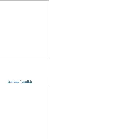
gues
francais
english
/