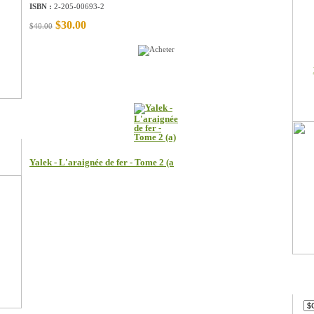
ISBN :
2-205-00693-2
$30.00
$40.00
Les clients qui ont acheté ce produit ont aussi acheté
Yalek - L'araignée de fer - Tome 2 (a
Devi