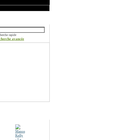
ercher
herche rapide
cherche avancée
otions