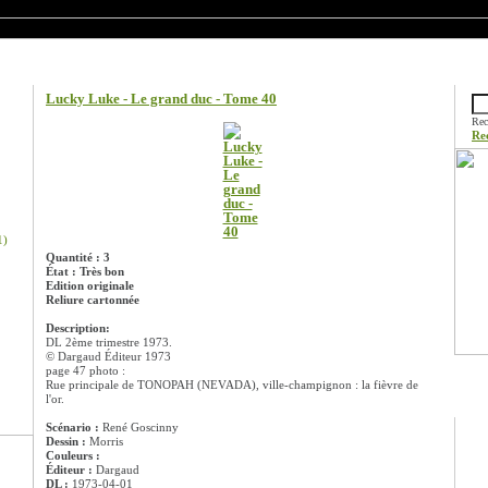
Information sur le produit
Rech
Lucky Luke - Le grand duc - Tome 40
Rec
Re
1)
Quantité : 3
État : Très bon
Edition originale
Reliure cartonnée
Description:
DL 2ème trimestre 1973.
© Dargaud Éditeur 1973
page 47 photo :
Rue principale de TONOPAH (NEVADA), ville-champignon : la fièvre de
Prom
l'or.
Scénario :
René Goscinny
Dessin :
Morris
Couleurs :
Éditeur :
Dargaud
DL :
1973-04-01