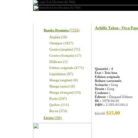
Produits
Information sur le pro
Achille Talon - Viva Pap
Bandes Dessinées
(7555)
Anglais (16)
Classique (1827)
Comics (anglais) (71)
Comics (français) (17)
Dédicace (1)
Edition originale (4771)
Quantité : 4
État : Très bon
Liquidation (97)
Edition originale
Manga (anglais) (0)
Reliure cartonnée
Scénario :
Greg
Manga (autre) (0)
Dessin :
Greg
Manga (français) (23)
Couleurs :
Éditeur :
Dargaud Editeur
Poche (247)
DL :
1978-04-01
Québec (111)
ISBN :
2-205-01195-2
Revue (374)
$15.00
$22.00
Livres
(206)