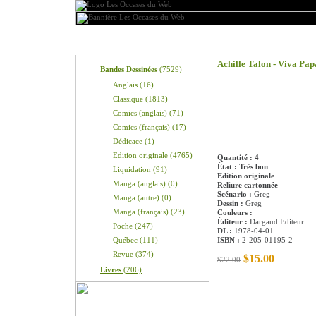
Produits
Information sur le pro
Achille Talon - Viva Pap
Bandes Dessinées
(7529)
Anglais (16)
Classique (1813)
Comics (anglais) (71)
Comics (français) (17)
Dédicace (1)
Edition originale (4765)
Quantité : 4
État : Très bon
Liquidation (91)
Edition originale
Manga (anglais) (0)
Reliure cartonnée
Scénario :
Greg
Manga (autre) (0)
Dessin :
Greg
Manga (français) (23)
Couleurs :
Éditeur :
Dargaud Editeur
Poche (247)
DL :
1978-04-01
Québec (111)
ISBN :
2-205-01195-2
Revue (374)
$15.00
$22.00
Livres
(206)