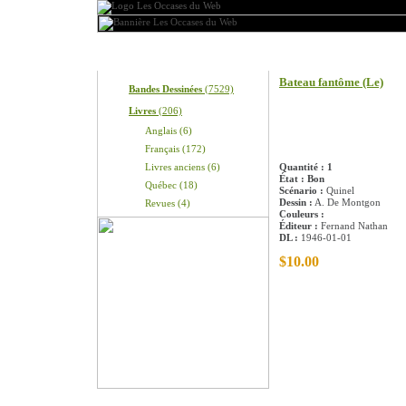
Produits
Information sur le pro
Bateau fantôme (Le)
Bandes Dessinées
(7529)
Livres
(206)
Anglais (6)
Français (172)
Livres anciens (6)
Quantité : 1
État : Bon
Québec (18)
Scénario :
Quinel
Dessin :
A. De Montgon
Revues (4)
Couleurs :
Éditeur :
Fernand Nathan
DL :
1946-01-01
$10.00