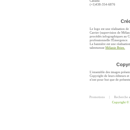
Canada
(+1)438-354-6876
Créd
Le logo est une réalisation de 
Carrier (supervision de Mélani
procédés infographiques au C
professionnelle l'Émergence.
La bannière est une réalisation
talentueuse
Mélanie Brien.
Copyr
L'ensemble des images présente
Copyright de leurs éditeurs et 
n'ont pour but que de présenter
Promotions
|
Recherche 
Copyright ©