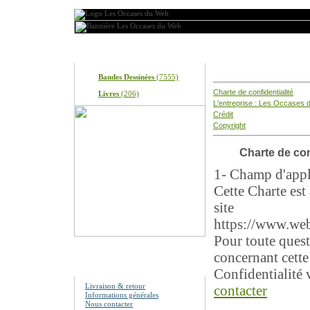
Produits
Informations générale
Bandes Dessinées
(7555)
Charte de confidentialité
Livres
(206)
L'entreprise : Les Occases
Crédit
Copyright
Charte de con
1- Champ d'appl
Cette Charte est
site
https://www.we
Pour toute ques
concernant cette
Information
Confidentialité 
Livraison & retour
contacter
Informations générales
Nous contacter