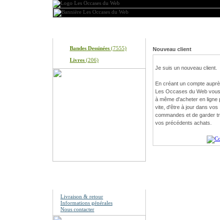
Produits
Bienvenue, veuillez vou
Bandes Dessinées
(7555)
Nouveau client
Livres
(206)
Je suis un nouveau client.
En créant un compte auprè
Les Occases du Web vous
à même d'acheter en ligne 
vite, d'être à jour dans vos
commandes et de garder t
vos précédents achats.
Information
Livraison & retour
Informations générales
Nous contacter