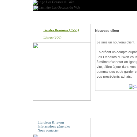
Produits
Bienvenue, veuillez vou
Bandes Dessinées
(7555)
Nouveau client
Livres
(206)
Je suis un nouveau client.
En créant un compte auprè
Les Occases du Web vous
à même d'acheter en ligne 
vite, d'être à jour dans vos
commandes et de garder t
vos précédents achats.
Information
Livraison & retour
Informations générales
Nous contacter