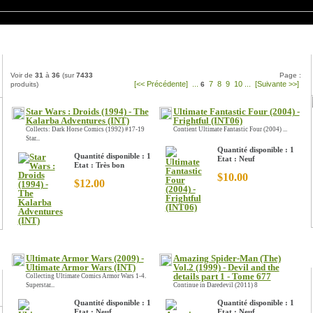
Nos produits
Voir de
31
à
36
(sur
7433
Page :
[<< Précédente]
...
7
8
9
10
...
[Suivante >>]
produits)
6
Star Wars : Droids (1994) - The
Ultimate Fantastic Four (2004) -
Kalarba Adventures (INT)
Frightful (INT06)
Collects: Dark Horse Comics (1992) #17-19
Contient Ultimate Fantastic Four (2004) ...
Star...
Quantité disponible : 1
Quantité disponible : 1
Etat : Neuf
Etat : Très bon
$10.00
$12.00
Ultimate Armor Wars (2009) -
Amazing Spider-Man (The)
Ultimate Armor Wars (INT)
Vol.2 (1999) - Devil and the
details part 1 - Tome 677
Collecting Ultimate Comics Armor Wars 1-4.
Superstar...
Continue in Daredevil (2011) 8
Quantité disponible : 1
Quantité disponible : 1
Etat : Neuf
Etat : Neuf