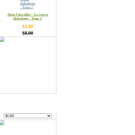
Alain Chevallier - La course
diabolique - Tome 2
$5.00
$8.00
Devises