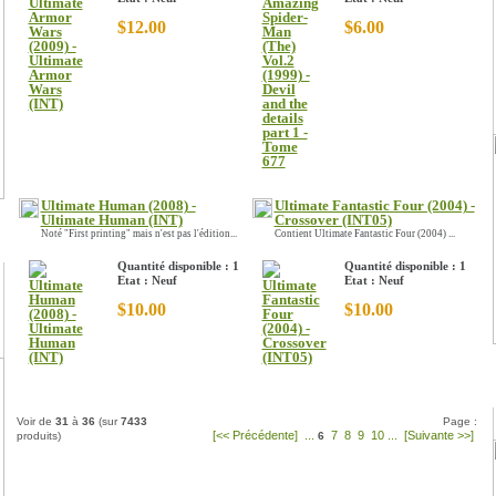
$12.00
$6.00
Ultimate Human (2008) -
Ultimate Fantastic Four (2004) -
Ultimate Human (INT)
Crossover (INT05)
Noté "First printing" mais n'est pas l'édition...
Contient Ultimate Fantastic Four (2004) ...
Quantité disponible : 1
Quantité disponible : 1
Etat : Neuf
Etat : Neuf
$10.00
$10.00
Voir de
31
à
36
(sur
7433
Page :
[<< Précédente]
...
7
8
9
10
...
[Suivante >>]
produits)
6