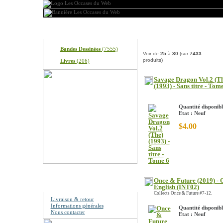
Produits
Nos produits
Bandes Dessinées
(7555)
Voir de
25
à
30
(sur
7433
produits)
Livres
(206)
Savage Dragon Vol.2 (T
(1993) - Sans titre - Tom
Quantité disponibl
Etat : Neuf
$4.00
Once & Future (2019) - 
Information
English (INT02)
Collects Once & Future #7-12.
Livraison & retour
Informations générales
Quantité disponibl
Nous contacter
Etat : Neuf