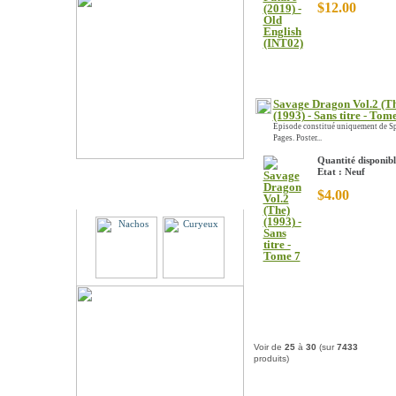
$12.00
Savage Dragon Vol.2 (T
(1993) - Sans titre - Tom
Episode constitué uniquement de S
Pages. Poster...
Quantité disponibl
Etat : Neuf
Partenaires
$4.00
Voir de
25
à
30
(sur
7433
produits)