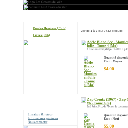
Produits
Nos produits
Bandes Dessinées
(7555)
Voir de
1
à
6
(sur
7433
produits)
Livres
(206)
Adèle Blanc-Sec - Momies
folie - Tome 4 (Mo)
4 titres au 4ème plat p2 : Lettre H p48.
Quantité disponib
Etat : Moyen
$4.00
Zap Comix (1967) - Zap
#6 - Tome 6 (a)
Information
2nd Print. Prix de 75ç sur la couvertur.
Livraison & retour
Quantité disponib
Informations générales
Etat : Neuf
Nous contacter
$5.00