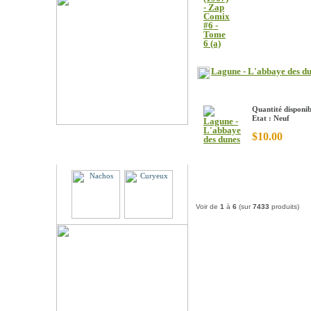
Lagune - L'abbaye des d
Quantité disponib
Etat : Neuf
$10.00
Partenaires
Voir de
1
à
6
(sur
7433
produits)