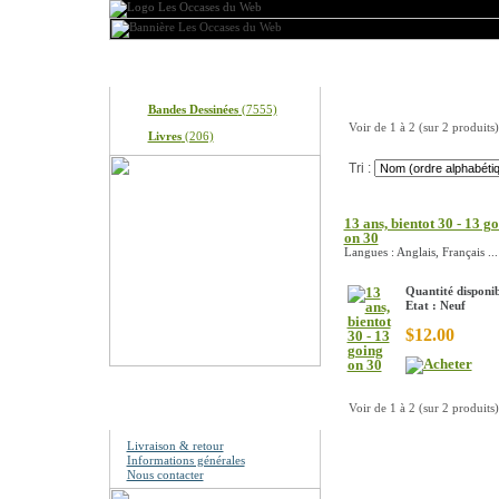
Produits
Nos produits
Bandes Dessinées
(7555)
Voir de
1
à
2
(sur
2
produits)
Livres
(206)
Tri :
13 ans, bientot 30 - 13 g
on 30
Langues : Anglais, Français ...
Quantité disponib
Etat : Neuf
$12.00
Information
Voir de
1
à
2
(sur
2
produits)
Livraison & retour
Informations générales
Nous contacter