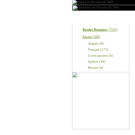
Produits
No
Bandes Dessinées
(7555)
Livres
(206)
Anglais (6)
Français (172)
Livres anciens (6)
Québec (18)
Revues (4)