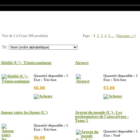
s produits
Voir de
1
à
6
(sur
206
produits)
Page :
1
2
3
4
5
...
[Suivante >>]
Tri :
Abitibi (L') - Témiscamingue
Airport
Quantité disponible : 1
Quantité disponible : 1
Etat : Trés bon
Etat : Trés bon
$6.00
$3.00
Amour entre les lignes (L')
Argent du monde (L') - Les
gestionnaires de l'apocalypse -
Tome 1
Quantité disponible : 1
Etat : Trés bon
Quantité disponible : 1
Etat : Neuf
$6.00