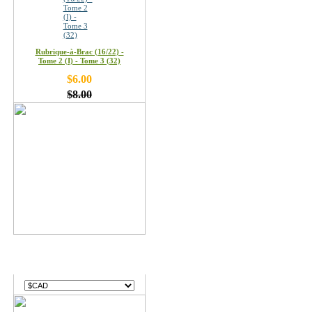
Rubrique-à-Brac (16/22) -
Tome 2 (I) - Tome 3 (32)
$6.00
$8.00
Devises