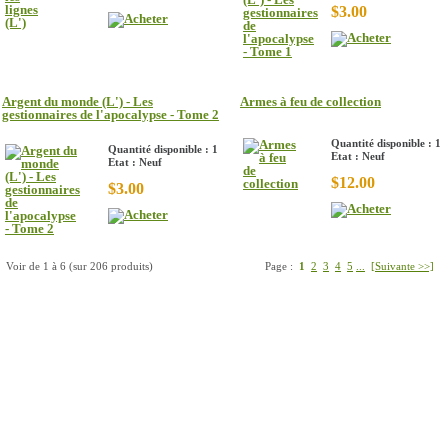
$3.00
Argent du monde (L') - Les
Armes à feu de collection
gestionnaires de l'apocalypse - Tome 2
Quantité disponible : 1
Quantité disponible : 1
Etat : Neuf
Etat : Neuf
$12.00
$3.00
Voir de
1
à
6
(sur
206
produits)
Page :
1
2
3
4
5
...
[Suivante >>]