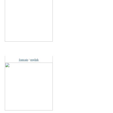
Langues
francais
english
/