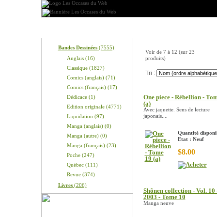
Produits
Nos produits
Bandes Dessinées
(7555)
Voir de
7
à
12
(sur
23
Anglais (16)
produits)
Classique (1827)
Tri :
Comics (anglais) (71)
Comics (français) (17)
One piece - Rébellion - To
Dédicace (1)
(a)
Edition originale (4771)
Avec jaquette. Sens de lecture
japonais....
Liquidation (97)
Manga (anglais) (0)
Quantité disponib
Manga (autre) (0)
Etat : Neuf
Manga (français) (23)
$8.00
Poche (247)
Québec (111)
Revue (374)
Livres
(206)
Shõnen collection - Vol. 10 
2003 - Tome 10
Manga neuve