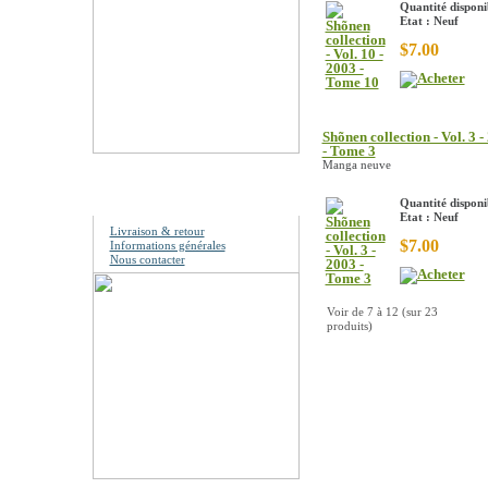
Quantité disponib
Etat : Neuf
$7.00
Shõnen collection - Vol. 3 -
- Tome 3
Manga neuve
Information
Quantité disponib
Etat : Neuf
Livraison & retour
$7.00
Informations générales
Nous contacter
Voir de
7
à
12
(sur
23
produits)